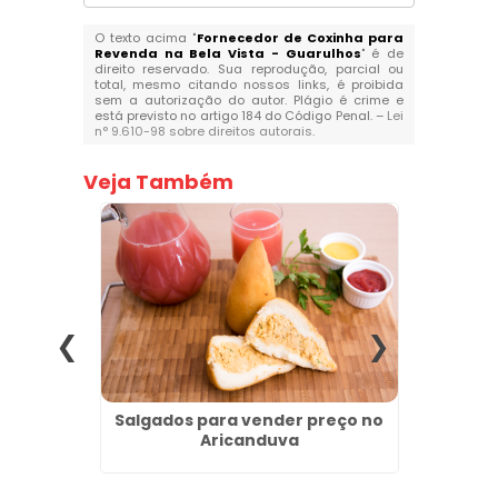
O texto acima "
Fornecedor de Coxinha para
Revenda na Bela Vista - Guarulhos
" é de
direito reservado. Sua reprodução, parcial ou
total, mesmo citando nossos links, é proibida
sem a autorização do autor. Plágio é crime e
está previsto no artigo 184 do Código Penal. –
Lei
n° 9.610-98 sobre direitos autorais
.
Veja Também
nder no
Salgados para vender preço no
Loj
Aricanduva