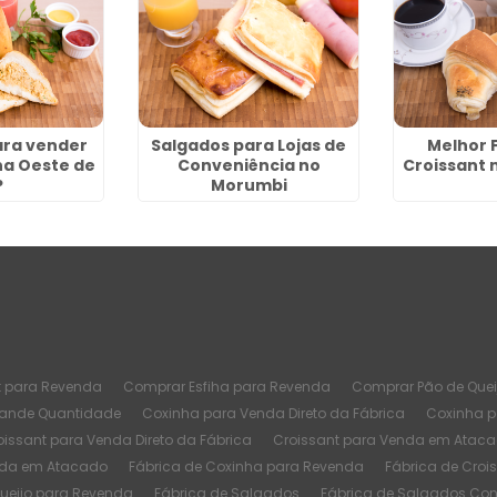
ara vender
Salgados para Lojas de
Melhor 
na Oeste de
Conveniência no
Croissant 
P
Morumbi
t para Revenda
Comprar Esfiha para Revenda
Comprar Pão de Quei
rande Quantidade
Coxinha para Venda Direto da Fábrica
Coxinha 
oissant para Venda Direto da Fábrica
Croissant para Venda em Atac
nda em Atacado
Fábrica de Coxinha para Revenda
Fábrica de Croi
Queijo para Revenda
Fábrica de Salgados
Fábrica de Salgados Co