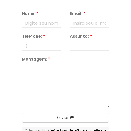
Nome:
*
Email:
*
Telefone:
*
Assunto:
*
Mensagem:
*
Enviar
O texto acima "
Fábricas de Pão de Queijo na