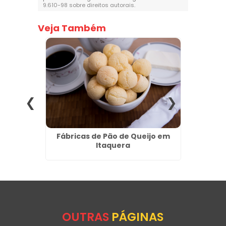
9.610-98 sobre direitos autorais
.
Veja Também
para
Fábricas de Pão de Queijo em
Salgad
Itaquera
n
OUTRAS
PÁGINAS