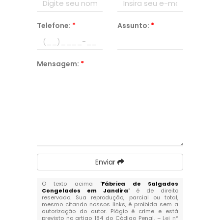
Telefone:
*
Assunto:
*
Mensagem:
*
Enviar
O texto acima "
Fábrica de Salgados
Congelados em Jandira
" é de direito
reservado. Sua reprodução, parcial ou total,
mesmo citando nossos links, é proibida sem a
autorização do autor. Plágio é crime e está
previsto no artigo 184 do Código Penal. –
Lei n°