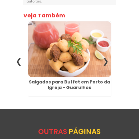
autorais
.
Veja Também
Atacado
Salgados para Buffet em Porto da
Croiss
s
Igreja - Guarulhos
n
OUTRAS
PÁGINAS