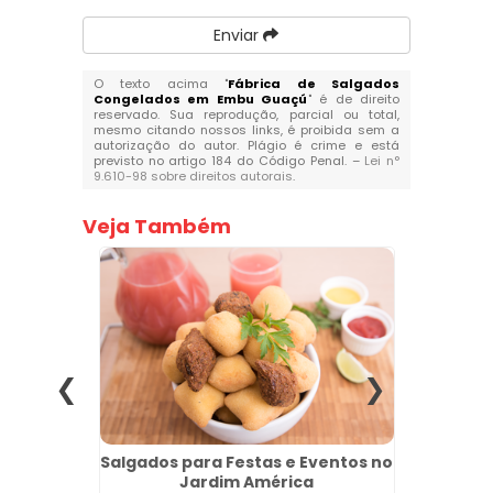
Enviar
O texto acima "
Fábrica de Salgados
Congelados em Embu Guaçú
" é de direito
reservado. Sua reprodução, parcial ou total,
mesmo citando nossos links, é proibida sem a
autorização do autor. Plágio é crime e está
previsto no artigo 184 do Código Penal. –
Lei n°
9.610-98 sobre direitos autorais
.
Veja Também
tos em
Salgados para Festas e Eventos no
Croiss
Jardim América
na Vila