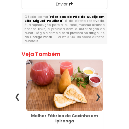
Enviar
O texto acima "
Fábricas de Pão de Queijo em
São Miguel Paulista
" é de direito reservado.
Sua reprodução, parcial ou total, mesmo citando
nossos links, é proibida sem a autorização do
autor. Plágio é crime e está previsto no artigo 184
do Código Penal. –
Lei n° 9.610-98 sobre direitos
autorais
.
Veja Também
 Belém
Melhor Fábrica de Coxinha em
Comp
Ipiranga