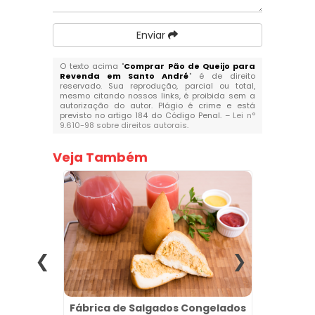
Enviar
O texto acima "
Comprar Pão de Queijo para
Revenda em Santo André
" é de direito
reservado. Sua reprodução, parcial ou total,
mesmo citando nossos links, é proibida sem a
autorização do autor. Plágio é crime e está
previsto no artigo 184 do Código Penal. –
Lei n°
9.610-98 sobre direitos autorais
.
Veja Também
de
Fábrica de Salgados Congelados
Cro