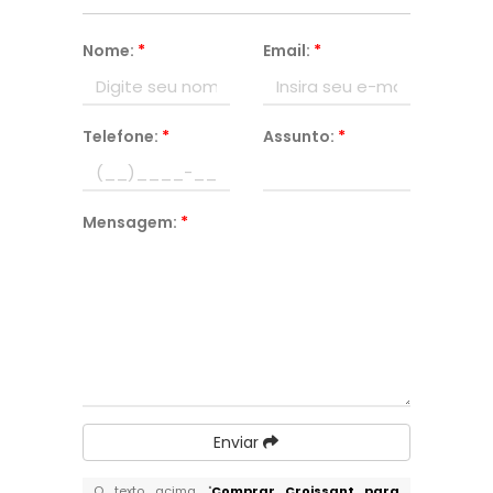
Nome:
*
Email:
*
Telefone:
*
Assunto:
*
Mensagem:
*
Enviar
O texto acima "
Comprar Croissant para