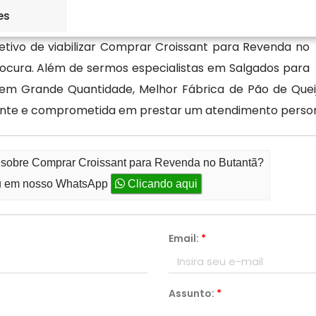
es
(Alimentação), a Ke Lanche dispõe dos melhores e mais
tivo de viabilizar Comprar Croissant para Revenda no
ocura. Além de sermos especialistas em Salgados para
m Grande Quantidade, Melhor Fábrica de Pão de Queij
te e comprometida em prestar um atendimento persona
o sobre Comprar Croissant para Revenda no Butantã?
 em nosso WhatsApp
Clicando aqui
Email:
*
Assunto:
*