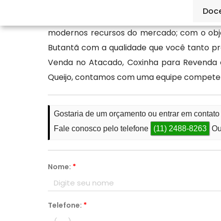
Doc
Líder no segmento de Fábrica de Salgados 
modernos recursos do mercado; com o obje
Butantã com a qualidade que você tanto pr
Venda no Atacado, Coxinha para Revenda e
Queijo, contamos com uma equipe competen
Gostaria de um orçamento ou entrar em contat
Fale conosco pelo telefone
(11) 2488-8263
Ou
Nome:
*
Telefone:
*