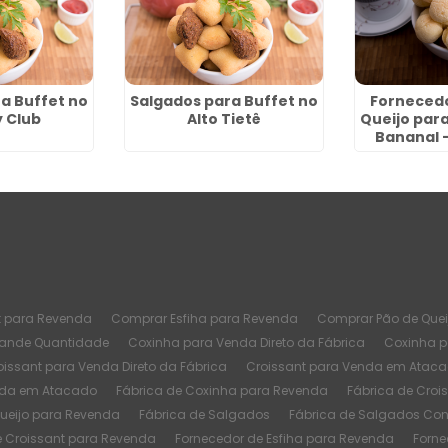
a Buffet no
Salgados para Buffet no
Fornecedo
 Club
Alto Tietê
Queijo par
Bananal 
t para Revenda
Comprar Esfiha para Revenda
Comprar Pão de Quei
rande Quantidade
Coxinha para Venda Direto da Fábrica
Coxinha 
oissant para Venda Direto da Fábrica
Croissant para Venda em Atac
nda em Atacado
Fábrica de Coxinha para Revenda
Fábrica de Croi
Queijo para Revenda
Fábrica de Salgados
Fábrica de Salgados Co
e Croissant para Revenda
Fornecedor de Esfiha para Revenda
Forne