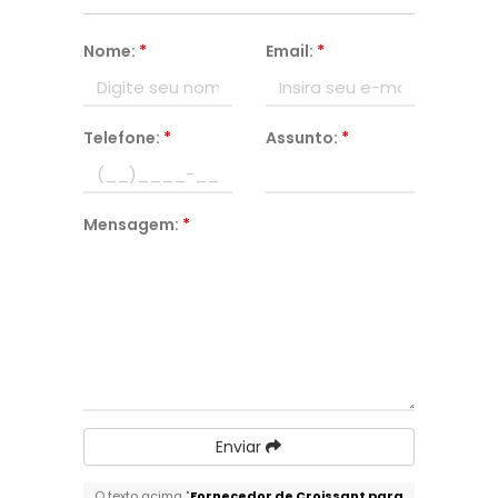
Nome:
*
Email:
*
Telefone:
*
Assunto:
*
Mensagem:
*
Enviar
O texto acima "
Fornecedor de Croissant para