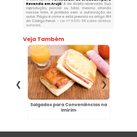
Revenda em Arujá
" é de direito reservado. Sua
reprodução, parcial ou total, mesmo citando
nossos links, é proibida sem a autorização do
autor. Plágio é crime e está previsto no artigo 184
do Código Penal. –
Lei n° 9.610-98 sobre direitos
autorais
.
Veja Também
na Vila
Salgados para Conveniências na
Fornec
Imirim
Re