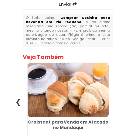
Enviar
O texto acima "
Comprar Coxinha para
Revenda em Rio Pequeno
" é de direito
reservado. Sua reprodução, parcial ou total,
mesmo citando nossos links, é proibida sem a
autorização do autor. Plágio é crime e está
previsto no artigo 184 do Código Penal. –
Lei n°
9.610-98 sobre direitos autorais
.
Veja Também
jo para
Croissant para Venda em Atacado
Salgad
ros
no Mandaqui