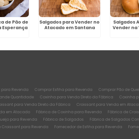
ca de Pão de
Salgados para Vender no
Salgados 
la Esperança
Atacado em Santana
Vender na 
t para Revenda
Comprar Esfiha para Revenda
Comprar Pão de Quei
rande Quantidade
Coxinha para Venda Direto da Fábrica
Coxinha 
oissant para Venda Direto da Fábrica
Croissant para Venda em Atac
nda em Atacado
Fábrica de Coxinha para Revenda
Fábrica de Croi
Queijo para Revenda
Fábrica de Salgados
Fábrica de Salgados Co
e Croissant para Revenda
Fornecedor de Esfiha para Revenda
Forne
or Fábrica de Coxinha
Melhor Fábrica de Croissant
Melhor Fábrica d