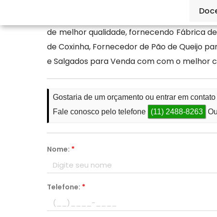
Doc
Na busca por empresa em Fábrica de Salga
de melhor qualidade, fornecendo Fábrica d
de Coxinha, Fornecedor de Pão de Queijo par
e Salgados para Venda com com o melhor cu
Gostaria de um orçamento ou entrar em contat
Fale conosco pelo telefone
(11) 2488-8263
Ou
Nome:
*
Telefone:
*