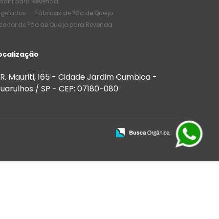
ssant para Revenda
ngelados
Fábricas de Pão de Queijo
cedor de Pão de Queijo para Revenda
e Pão de Queijo
Melhores Salgados
de Quantidade
ocalização
de Salgados Congelados
 Bares
Salgados para Buffet
R. Mauriti, 165 - Cidade Jardim Cumbica -
 para Festas e Eventos
uarulhos / SP - CEP: 07180-080
Salgados para Venda
ios
Salgados para vender preço