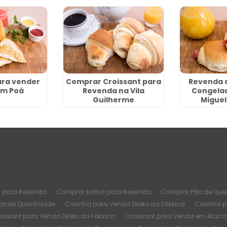
ara vender
Comprar Croissant para
Revenda 
em Poá
Revenda na Vila
Congela
Guilherme
Miguel
t para Revenda
Comprar Esfiha para Revenda
Comprar Pão de Quei
rande Quantidade
Coxinha para Venda Direto da Fábrica
Coxinha 
oissant para Venda Direto da Fábrica
Croissant para Venda em Atac