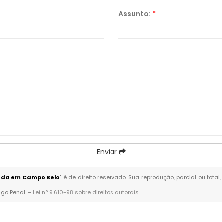
Assunto:
*
Enviar
enda em Campo Belo
" é de direito reservado. Sua reprodução, parcial ou tot
igo Penal. –
Lei n° 9.610-98 sobre direitos autorais
.