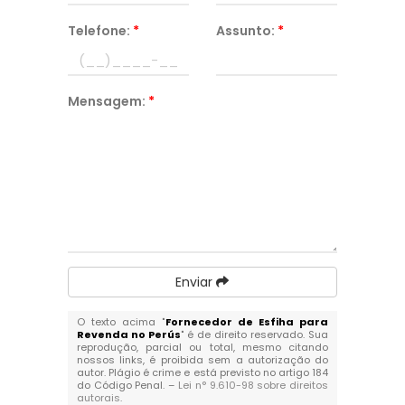
Telefone:
*
Assunto:
*
Mensagem:
*
Enviar
O texto acima "
Fornecedor de Esfiha para
Revenda no Perús
" é de direito reservado. Sua
reprodução, parcial ou total, mesmo citando
nossos links, é proibida sem a autorização do
autor. Plágio é crime e está previsto no artigo 184
do Código Penal. –
Lei n° 9.610-98 sobre direitos
autorais
.