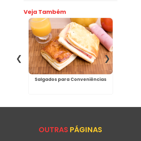
Veja Também
Grande
Salgados para Conveniências
Pão 
ção
Ataca
OUTRAS
PÁGINAS