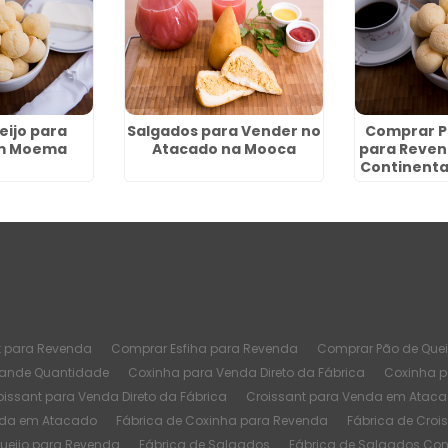
eijo para
Salgados para Vender no
Comprar P
m Moema
Atacado na Mooca
para Reven
Continenta
t para Revenda
Comprar Esfiha para Revenda
Comprar Pão de Quei
rande Quantidade
Coxinha para Venda Direto da Fábrica
Coxinha 
oissant para Venda Direto da Fábrica
Croissant para Venda em Atac
nda em Atacado
Fábrica de Coxinha para Revenda
Fábrica de Croi
Queijo para Revenda
Fábrica de Salgados
Fábrica de Salgados Co