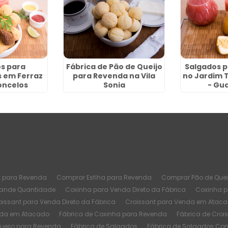
s para
Fábrica de Pão de Queijo
Salgados 
 em Ferraz
para Revenda na Vila
no Jardim 
oncelos
Sonia
- Gu
t para Revenda
Comprar Esfiha para Revenda
Comprar Pão de Quei
rande Quantidade
Coxinha para Venda Direto da Fábrica
Coxinha 
oissant para Venda Direto da Fábrica
Croissant para Venda em Atac
nda em Atacado
Fábrica de Coxinha para Revenda
Fábrica de Croi
Queijo para Revenda
Fábrica de Salgados
Fábrica de Salgados Co