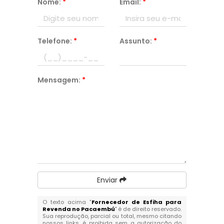
Nome:
*
Email:
*
Telefone:
*
Assunto:
*
Mensagem:
*
Enviar
O texto acima "
Fornecedor de Esfiha para
Revenda no Pacaembú
" é de direito reservado.
Sua reprodução, parcial ou total, mesmo citando
nossos links, é proibida sem a autorização do