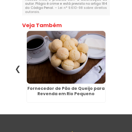
autor. Plágio é crime e está previsto no artigo 184
do Código Penal. –
Lei n° 9.610-98 sobre direitos
autorais
.
Veja Também
eto da
Fornecedor de Pão de Queijo para
Pão d
dina
Revenda em Rio Pequeno