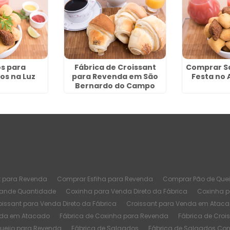
s para
Fábrica de Croissant
Comprar S
s na Luz
para Revenda em São
Festa no 
Bernardo do Campo
t para Revenda
Comprar Esfiha para Revenda
Comprar Pão de Quei
rande Quantidade
Coxinha para Venda Direto da Fábrica
Coxinha 
oissant para Venda Direto da Fábrica
Croissant para Venda em Atac
nda em Atacado
Fábrica de Coxinha para Revenda
Fábrica de Croi
Queijo para Revenda
Fábrica de Salgados
Fábrica de Salgados Co