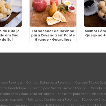
 de Queijo
Fornecedor de Coxinha
Melhor Fábr
da em São
para Revenda em Ponte
Queijo no J
 do Sul
Grande - Guarulhos
t para Revenda
Comprar Esfiha para Revenda
Comprar Pão de Quei
rande Quantidade
Coxinha para Venda Direto da Fábrica
Coxinha 
oissant para Venda Direto da Fábrica
Croissant para Venda em Atac
nda em Atacado
Fábrica de Coxinha para Revenda
Fábrica de Croi
Queijo para Revenda
Fábrica de Salgados
Fábrica de Salgados Co