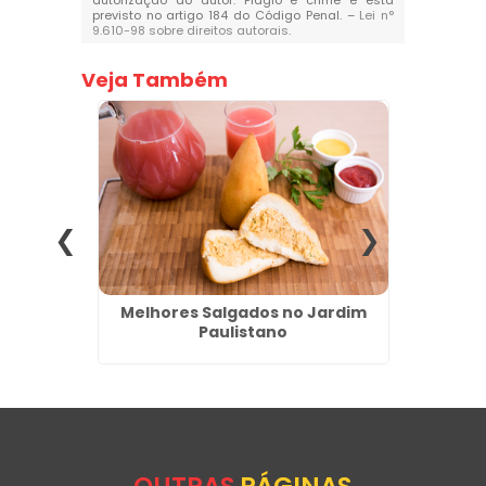
autorização do autor. Plágio é crime e está
previsto no artigo 184 do Código Penal. –
Lei n°
9.610-98 sobre direitos autorais
.
Veja Também
uesia do
Melhores Salgados no Jardim
Melhor
Paulistano
OUTRAS
PÁGINAS