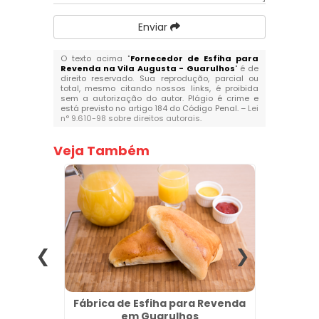
Enviar
O texto acima "
Fornecedor de Esfiha para
Revenda na Vila Augusta - Guarulhos
" é de
direito reservado. Sua reprodução, parcial ou
total, mesmo citando nossos links, é proibida
sem a autorização do autor. Plágio é crime e
está previsto no artigo 184 do Código Penal. –
Lei
n° 9.610-98 sobre direitos autorais
.
Veja Também
lheiros
Fábrica de Esfiha para Revenda
Salga
em Guarulhos
B