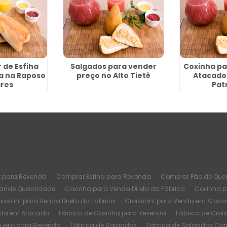
 de Esfiha
Salgados para vender
Coxinha p
a na Raposo
preço no Alto Tietê
Atacado
res
Pat
t para Revenda
Comprar Esfiha para Revenda
Comprar Pão de Quei
rande Quantidade
Coxinha para Venda Direto da Fábrica
Coxinha 
oissant para Venda Direto da Fábrica
Croissant para Venda em Atac
nda em Atacado
Fábrica de Coxinha para Revenda
Fábrica de Croi
Queijo para Revenda
Fábrica de Salgados
Fábrica de Salgados Co