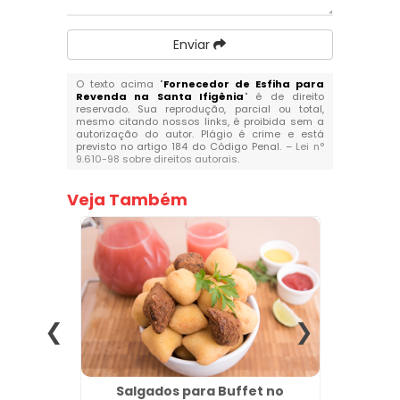
Enviar
O texto acima "
Fornecedor de Esfiha para
Revenda na Santa Ifigênia
" é de direito
reservado. Sua reprodução, parcial ou total,
mesmo citando nossos links, é proibida sem a
autorização do autor. Plágio é crime e está
previsto no artigo 184 do Código Penal. –
Lei n°
9.610-98 sobre direitos autorais
.
Veja Também
esta no
Salgados para Buffet no
Fábr