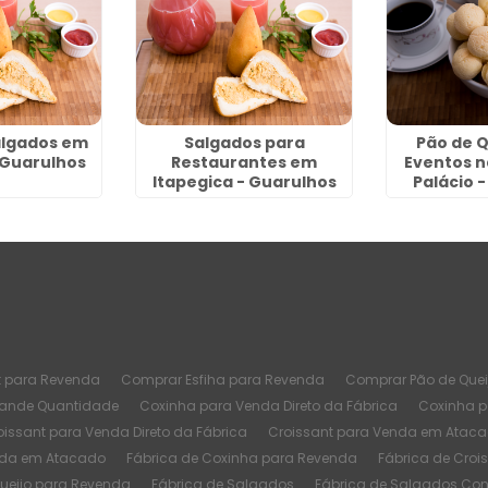
algados em
Salgados para
Pão de Q
 Guarulhos
Restaurantes em
Eventos n
Itapegica - Guarulhos
Palácio 
t para Revenda
Comprar Esfiha para Revenda
Comprar Pão de Quei
rande Quantidade
Coxinha para Venda Direto da Fábrica
Coxinha 
oissant para Venda Direto da Fábrica
Croissant para Venda em Atac
nda em Atacado
Fábrica de Coxinha para Revenda
Fábrica de Croi
Queijo para Revenda
Fábrica de Salgados
Fábrica de Salgados Co