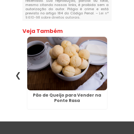
reservado. Sua reprodução, parcial ou total,
mesmo citando nossos links, é proibida sem a
autorização do autor. Plágio é crime e está
previsto no artigo 184 do Código Penal. –
Lei n°
9.610-98 sobre direitos autorais
.
Veja Também
 Direto
Pão de Queijo para Vender na
Salgad
rão
Ponte Rasa