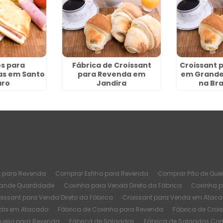
s para
Fábrica de Croissant
Croissant 
as em Santo
para Revenda em
em Grande
ro
Jandira
na Bra
t para Revenda
Comprar Esfiha para Revenda
Comprar Pão de Quei
rande Quantidade
Coxinha para Venda Direto da Fábrica
Coxinha 
oissant para Venda Direto da Fábrica
Croissant para Venda em Atac
nda em Atacado
Fábrica de Coxinha para Revenda
Fábrica de Croi
Queijo para Revenda
Fábrica de Salgados
Fábrica de Salgados Co