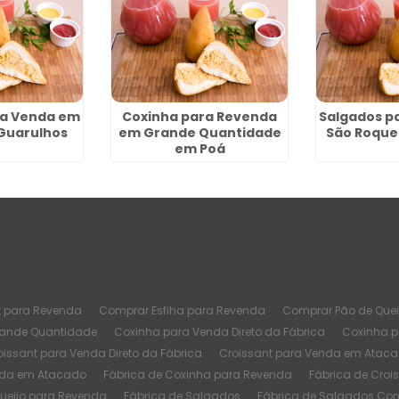
ra Venda em
Coxinha para Revenda
Salgados p
Guarulhos
em Grande Quantidade
São Roque
em Poá
t para Revenda
Comprar Esfiha para Revenda
Comprar Pão de Quei
rande Quantidade
Coxinha para Venda Direto da Fábrica
Coxinha 
oissant para Venda Direto da Fábrica
Croissant para Venda em Atac
nda em Atacado
Fábrica de Coxinha para Revenda
Fábrica de Croi
Queijo para Revenda
Fábrica de Salgados
Fábrica de Salgados Co