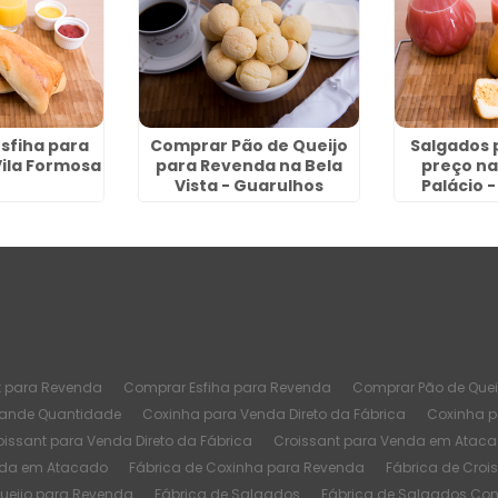
Esfiha para
Comprar Pão de Queijo
Salgados 
ila Formosa
para Revenda na Bela
preço na
Vista - Guarulhos
Palácio 
t para Revenda
Comprar Esfiha para Revenda
Comprar Pão de Quei
rande Quantidade
Coxinha para Venda Direto da Fábrica
Coxinha 
oissant para Venda Direto da Fábrica
Croissant para Venda em Atac
nda em Atacado
Fábrica de Coxinha para Revenda
Fábrica de Croi
Queijo para Revenda
Fábrica de Salgados
Fábrica de Salgados Co