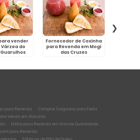
para vender
Fornecedor de Coxinha
Salgados
 Várzea do
para Revenda em Mogi
Ataca
- Guarulhos
das Cruzes
jo para Revenda
Comprar Salgados para Festa
para Venda em Atacado
ado
Esfiha para Revenda em Grande Quantidade
ssant para Revenda
ngelados
Fábricas de Pão de Queijo