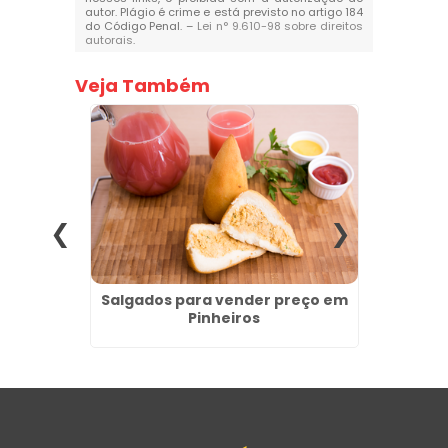
autor. Plágio é crime e está previsto no artigo 184
do Código Penal. –
Lei n° 9.610-98 sobre direitos
autorais
.
Veja Também
Atacado
Salgados para vender preço em
Salga
Pinheiros