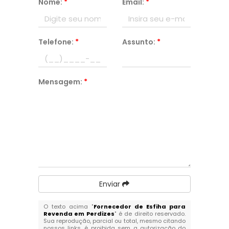
Nome:
*
Email:
*
Telefone:
*
Assunto:
*
Mensagem:
*
Enviar
O texto acima "
Fornecedor de Esfiha para
Revenda em Perdizes
" é de direito reservado.
Sua reprodução, parcial ou total, mesmo citando
nossos links, é proibida sem a autorização do