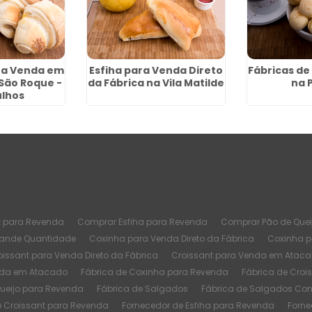
ra Venda em
Esfiha para Venda Direto
Fábricas de
São Roque -
da Fábrica na Vila Matilde
na 
lhos
t para Revenda
Comprar Esfiha para Revenda
Comprar Pão de Quei
rande Quantidade
Coxinha para Venda Direto da Fábrica
Coxinha 
oissant para Venda Direto da Fábrica
Croissant para Venda em Atac
nda em Atacado
Fábrica de Coxinha para Revenda
Fábrica de Croi
Queijo para Revenda
Fábrica de Salgados
Fábrica de Salgados Co
e Croissant para Revenda
Fornecedor de Esfiha para Revenda
Forne