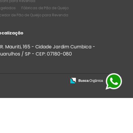
ssant para Revenda
ngelados
Fábricas de Pão de Queijo
cedor de Pão de Queijo para Revenda
e Pão de Queijo
Melhores Salgados
de Quantidade
ocalização
de Salgados Congelados
 Bares
Salgados para Buffet
R. Mauriti, 165 - Cidade Jardim Cumbica -
 para Festas e Eventos
uarulhos / SP - CEP: 07180-080
Salgados para Venda
ios
Salgados para vender preço