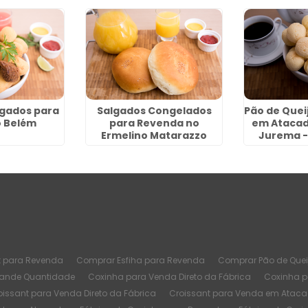
gados para
Salgados Congelados
Pão de Quei
o Belém
para Revenda no
em Atacad
Ermelino Matarazzo
Jurema -
t para Revenda
Comprar Esfiha para Revenda
Comprar Pão de Quei
rande Quantidade
Coxinha para Venda Direto da Fábrica
Coxinha 
oissant para Venda Direto da Fábrica
Croissant para Venda em Atac