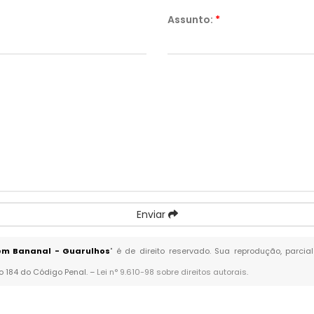
Assunto:
*
Enviar
em Bananal - Guarulhos
" é de direito reservado. Sua reprodução, parci
go 184 do Código Penal. –
Lei n° 9.610-98 sobre direitos autorais
.