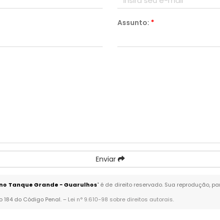
Assunto:
*
Enviar
 no Tanque Grande - Guarulhos
" é de direito reservado. Sua reprodução, p
go 184 do Código Penal. –
Lei n° 9.610-98 sobre direitos autorais
.