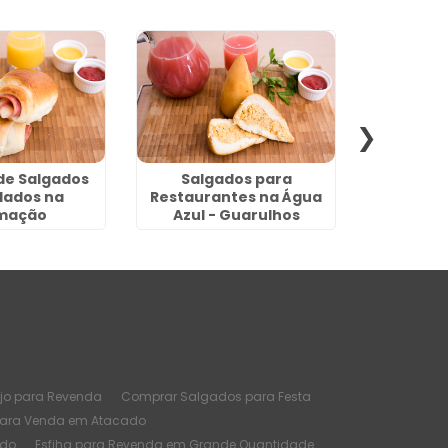
de Salgados
Salgados para
Comprar 
lados na
Restaurantes na Água
Revenda 
imação
Azul - Guarulhos
jo para Revenda
Comprar Salgados para Festa
para Venda em Atacado
ado
Esfiha para Revenda em Grande Quantidade