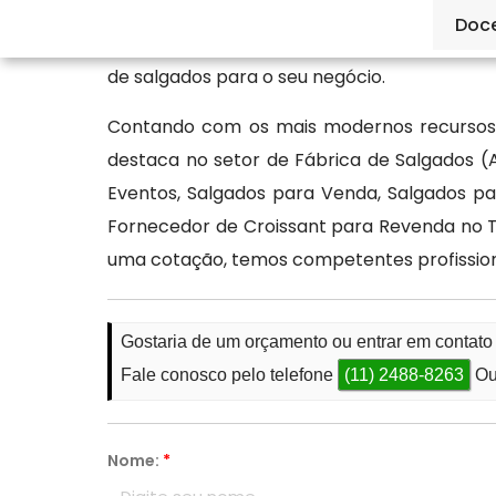
muita técnica para serem preparados. Mas
Doc
de Croissant para Revenda no Tanque Gran
de salgados para o seu negócio.
Contando com os mais modernos recursos 
destaca no setor de Fábrica de Salgados 
Eventos, Salgados para Venda, Salgados 
Fornecedor de Croissant para Revenda no Ta
uma cotação, temos competentes profission
Gostaria de um orçamento ou entrar em contat
Fale conosco pelo telefone
(11) 2488-8263
Ou
Nome:
*