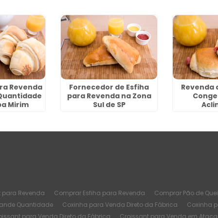
ara Revenda
Fornecedor de Esfiha
Revenda 
Quantidade
para Revenda na Zona
Conge
ba Mirim
Sul de SP
Acl
t para Revenda
Comprar Esfiha para Revenda
Comprar Pão de Quei
rande Quantidade
Coxinha para Venda Direto da Fábrica
Coxinha 
oissant para Venda Direto da Fábrica
Croissant para Venda em Atac