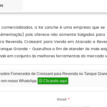
, hoje, escolhendo a Ké Lanche como o seu Fornecedor
es
de - Guarulhos, você pode finalmente ter mais opções
comercializados, a Ke Lanche é uma empresa que se
(Alimentação) pois oferece não somente Salgados para
para Revenda, Croissant para Venda em Atacado e Rev
nque Grande - Guarulhos a fim de atender às mais exig
ais em conjunto às melhores ferramentas do mercado v
o sobre Fornecedor de Croissant para Revenda no Tanque Gran
 em nosso WhatsApp
Clicando aqui
Email:
*