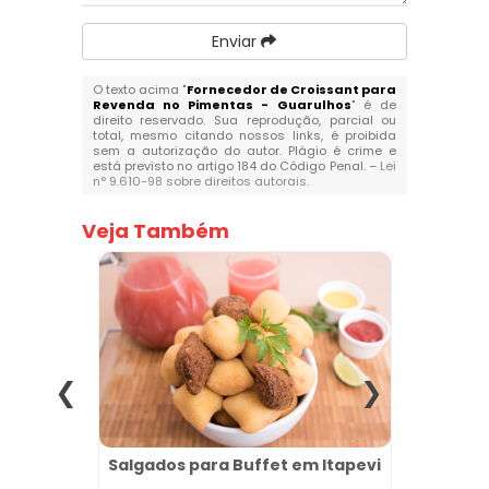
Enviar
O texto acima "
Fornecedor de Croissant para
Revenda no Pimentas - Guarulhos
" é de
direito reservado. Sua reprodução, parcial ou
total, mesmo citando nossos links, é proibida
sem a autorização do autor. Plágio é crime e
está previsto no artigo 184 do Código Penal. –
Lei
n° 9.610-98 sobre direitos autorais
.
Veja Também
s em
Salgados para Buffet em Itapevi
Salga
s