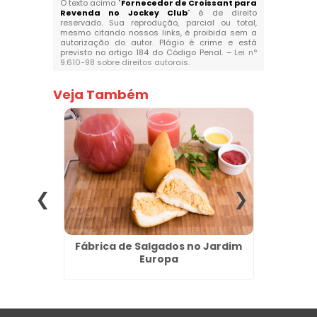
O texto acima "
Fornecedor de Croissant para
Revenda no Jockey Club
" é de direito
reservado. Sua reprodução, parcial ou total,
mesmo citando nossos links, é proibida sem a
autorização do autor. Plágio é crime e está
previsto no artigo 184 do Código Penal. –
Lei n°
9.610-98 sobre direitos autorais
.
Veja Também
para
Fábrica de Salgados no Jardim
Salga
 SP
Europa