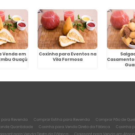
a Venda em
Coxinha para Eventos na
Salga
Embu Guaçú
Vila Formosa
Casamentos
Gua
t para Revenda
Comprar Esfiha para Revenda
Comprar Pão de Quei
rande Quantidade
Coxinha para Venda Direto da Fábrica
Coxinha 
oissant para Venda Direto da Fábrica
Croissant para Venda em Atac