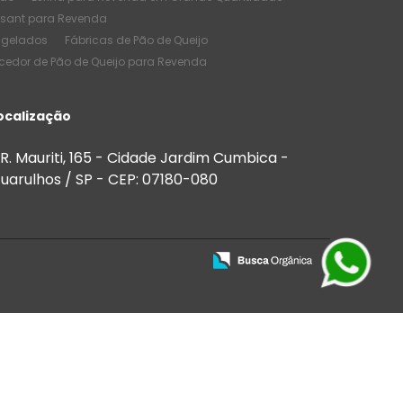
ssant para Revenda
ngelados
Fábricas de Pão de Queijo
cedor de Pão de Queijo para Revenda
e Pão de Queijo
Melhores Salgados
de Quantidade
ocalização
de Salgados Congelados
 Bares
Salgados para Buffet
R. Mauriti, 165 - Cidade Jardim Cumbica -
 para Festas e Eventos
uarulhos / SP - CEP: 07180-080
Salgados para Venda
ios
Salgados para vender preço