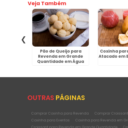
Veja Também
 Venda em
Pão de Queijo para
Coxinha par
ros
Revenda em Grande
Atacado em 
Quantidade em Água
Funda
OUTRAS
PÁGINAS
Comprar Coxinha para Revenda
Comprar Croissan
Coxinha para Eventos
Coxinha para Revenda em G
Croissant para Revenda em Grande Quantidade
Cr