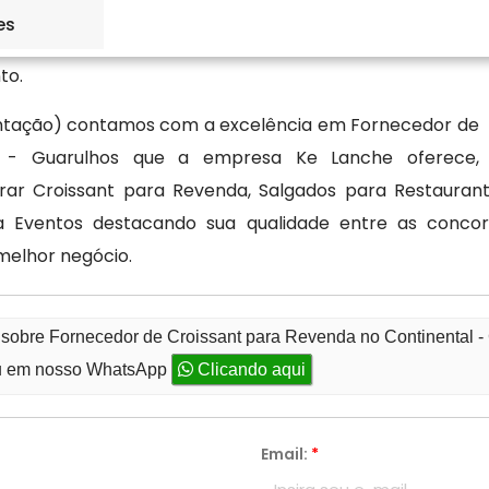
edade de recheios de croissants em nosso catálogo e
es
idado e carinho. Para realizar o seu pedido, entre em
to.
mentação) contamos com a excelência em Fornecedor de
l - Guarulhos que a empresa Ke Lanche oferece,
r Croissant para Revenda, Salgados para Restaurant
a Eventos destacando sua qualidade entre as conco
 melhor negócio.
 sobre Fornecedor de Croissant para Revenda no Continental -
 em nosso WhatsApp
Clicando aqui
Email:
*