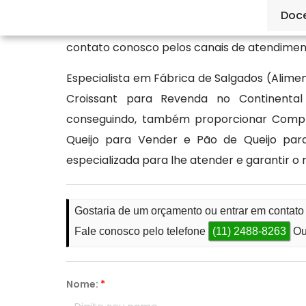
muito sabor e frescor. Encontre uma vari
Doc
muitos outros produtos feitos com muito cu
contato conosco pelos canais de atendimen
Especialista em Fábrica de Salgados (Ali
Croissant para Revenda no Continenta
conseguindo, também proporcionar Compra
Queijo para Vender e Pão de Queijo par
especializada para lhe atender e garantir o
Gostaria de um orçamento ou entrar em contato
Fale conosco pelo telefone
(11) 2488-8263
Ou
Nome:
*