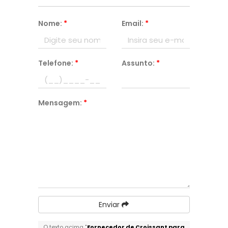
Nome:
*
Email:
*
Telefone:
*
Assunto:
*
Mensagem:
*
Enviar
O texto acima "
Fornecedor de Croissant para