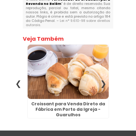
Revenda no Belém
" é de direito reservado. Sua
reprodução, parcial ou total, mesmo citando
nossos links, é proibida sem a autorização do
autor. Plágio é crime e está previsto no artigo 184
do Código Penal. –
Lei n° 9.610-98 sobre direitos
autorais
.
Veja Também
cado na
Croissant para Venda Direto da
Coxi
hos
Fábrica em Porto da Igreja -
Fábr
Guarulhos