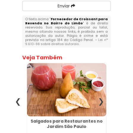
Enviar
O texto acima "
Fornecedor de Croissant para
Revenda no Bairro do Limão
" é de direito
reservado. Sua reprodução, parcial ou total,
mesmo citando nossos links, é proibida sem a
autorização do autor. Plágio é crime e está
previsto no artigo 184 do Código Penal. –
Lei n°
9.610-98 sobre direitos autorais
.
Veja Também
jo no
Salgados para Restaurantes no
Melho
Jardim São Paulo