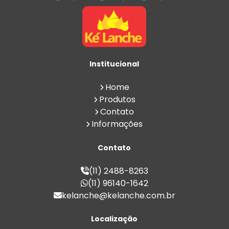
Coxinha para Revenda em Grande
Quantidade
Coxinha para Venda Direto da Fábrica
Coxinha para Venda em Atacado
Croissant para Revenda em Grande
Quantidade
Institucional
Croissant para Venda Direto da Fábrica
Croissant para Venda em Atacado
Home
Esfiha para Revenda em Grande
Produtos
Quantidade
Contato
Esfiha para Venda Direto da Fábrica
Informações
Esfiha para Venda em Atacado
Fábrica de Coxinha para Revenda
Contato
Fábrica de Croissant para Revenda
Fábrica de Esfiha para Revenda
(11) 2488-8263
Fábrica de Pão de Queijo para Revenda
(11) 96140-1642
Fábrica de Salgados
kelanche@kelanche.com.br
Fábrica de Salgados Congelados
Fábricas de Pão de Queijo
Localização
Fornecedor de Coxinha para Revenda