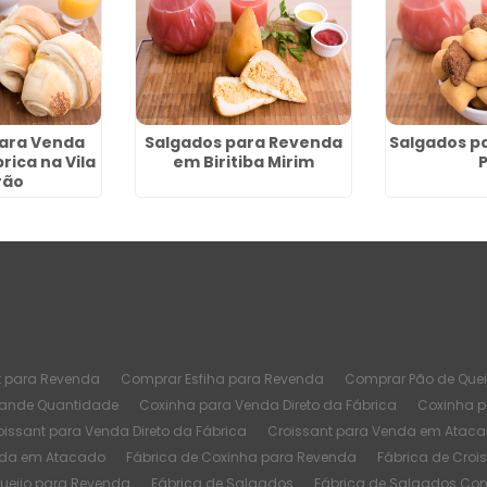
para Venda
Salgados para Revenda
Salgados p
rica na Vila
em Biritiba Mirim
rão
t para Revenda
Comprar Esfiha para Revenda
Comprar Pão de Quei
rande Quantidade
Coxinha para Venda Direto da Fábrica
Coxinha 
oissant para Venda Direto da Fábrica
Croissant para Venda em Atac
nda em Atacado
Fábrica de Coxinha para Revenda
Fábrica de Croi
Queijo para Revenda
Fábrica de Salgados
Fábrica de Salgados Co