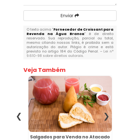
Enviar
O texto acima "
Fornecedor de Croissant para
Revenda na Água Branca
" é de direito
reservado. Sua reprodução, parcial ou total,
mesmo citando nossos links, é proibida sem a
autorização do autor. Plágio é crime e está
previsto no artigo 184 do Código Penal. –
Lei n°
9.610-98 sobre direitos autorais
.
Veja Também
nda em
Salgados para Venda no Atacado
Esfi