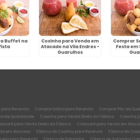
a Buffet na
Coxinha para Venda em
Comprar S
Vista
Atacado na Vila Endres -
Festa em 
Guarulhos
Gua
t para Revenda
Comprar Esfiha para Revenda
Comprar Pão de Quei
rande Quantidade
Coxinha para Venda Direto da Fábrica
Coxinha 
oissant para Venda Direto da Fábrica
Croissant para Venda em Atac
nda em Atacado
Fábrica de Coxinha para Revenda
Fábrica de Croi
Queijo para Revenda
Fábrica de Salgados
Fábrica de Salgados Co