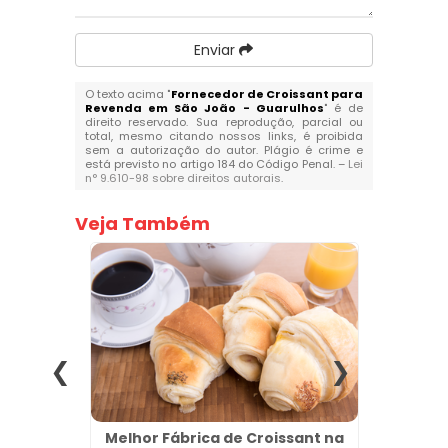
Enviar
O texto acima "
Fornecedor de Croissant para
Revenda em São João - Guarulhos
" é de
direito reservado. Sua reprodução, parcial ou
total, mesmo citando nossos links, é proibida
sem a autorização do autor. Plágio é crime e
está previsto no artigo 184 do Código Penal. –
Lei
n° 9.610-98 sobre direitos autorais
.
Veja Também
a em
Melhor Fábrica de Croissant na
Esfi