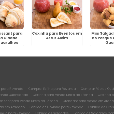
issant para
Coxinha para Eventos em
Mini Salgad
a Cidade
Artur Alvim
no Parque 
 Guarulhos
Gua
t para Revenda
Comprar Esfiha para Revenda
Comprar Pão de Quei
rande Quantidade
Coxinha para Venda Direto da Fábrica
Coxinha 
oissant para Venda Direto da Fábrica
Croissant para Venda em Atac
nda em Atacado
Fábrica de Coxinha para Revenda
Fábrica de Croi
Queijo para Revenda
Fábrica de Salgados
Fábrica de Salgados Co