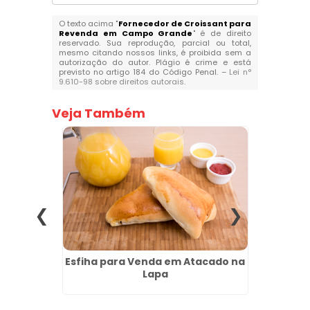
O texto acima "
Fornecedor de Croissant para
Revenda em Campo Grande
" é de direito
reservado. Sua reprodução, parcial ou total,
mesmo citando nossos links, é proibida sem a
autorização do autor. Plágio é crime e está
previsto no artigo 184 do Código Penal. –
Lei n°
9.610-98 sobre direitos autorais
.
Veja Também
cado na
Esfiha para Venda em Atacado na
Co
Lapa