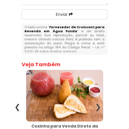
Enviar
O texto acima "
Fornecedor de Croissant para
Revenda em Água Funda
" é de direito
reservado. Sua reprodução, parcial ou total,
mesmo citando nossos links, é proibida sem a
autorização do autor. Plágio é crime e está
previsto no artigo 184 do Código Penal. –
Lei n°
9.610-98 sobre direitos autorais
.
Veja Também
s em
Coxinha para Venda Direto da
Melho