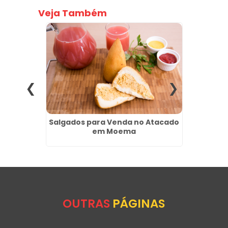
Veja Também
 Grande
Salgados para Venda no Atacado
Compr
guel
em Moema
OUTRAS
PÁGINAS