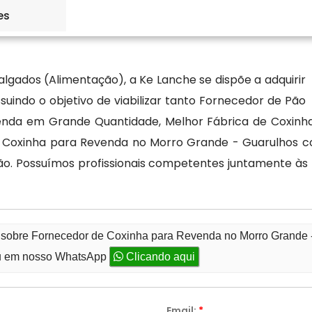
 produção padronizado. Além de coxinhas, encontre
es
, tortas ,etc. Para saber mais sobre valores e forma de
algados (Alimentação), a Ke Lanche se dispõe a adquirir
uindo o objetivo de viabilizar tanto Fornecedor de Pão
venda em Grande Quantidade, Melhor Fábrica de Coxinh
e Coxinha para Revenda no Morro Grande - Guarulhos co
ão. Possuímos profissionais competentes juntamente à
o sobre Fornecedor de Coxinha para Revenda no Morro Grande 
 em nosso WhatsApp
Clicando aqui
Email:
*