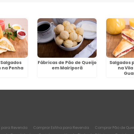
 Salgados
Fábricas de Pão de Queijo
Salgados 
 na Penha
em Mairiporã
na Vila
Gua
t para Revenda
Comprar Esfiha para Revenda
Comprar Pão de Quei