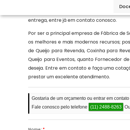
com produtos selecionados e processo de
Doc
conosco: pães de queijo, croissant, esfihas
entrega, entre já em contato conosco.
Por ser a principal empresa de Fábrica de S
os melhores e mais modernos recursos; poss
de Queijo para Revenda, Coxinha para Re
Queijo para Eventos, quanto Fornecedor d
deseja. Entre em contato e faça uma cotaç
prestar um excelente atendimento.
Gostaria de um orçamento ou entrar em contat
Fale conosco pelo telefone
(11) 2488-8263
Ou
Nome:
*