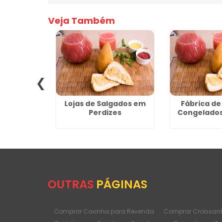
Veja Também
 Padarias
Lojas de Salgados em
Fábrica de
no do Sul
Perdizes
Congelados
OUTRAS
PÁGINAS
Comprar Coxinha para Revenda
Comprar Croissan