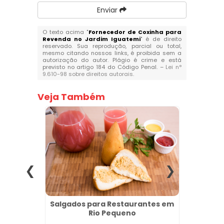
Enviar
O texto acima "
Fornecedor de Coxinha para
Revenda no Jardim Iguatemi
" é de direito
reservado. Sua reprodução, parcial ou total,
mesmo citando nossos links, é proibida sem a
autorização do autor. Plágio é crime e está
previsto no artigo 184 do Código Penal. –
Lei n°
9.610-98 sobre direitos autorais
.
Veja Também
ery na
Salgados para Restaurantes em
Pão 
Rio Pequeno
Ataca