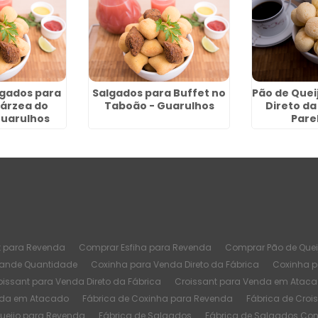
gados para
Salgados para Buffet no
Pão de Quei
Várzea do
Taboão - Guarulhos
Direto da
Guarulhos
Pare
t para Revenda
Comprar Esfiha para Revenda
Comprar Pão de Quei
rande Quantidade
Coxinha para Venda Direto da Fábrica
Coxinha 
oissant para Venda Direto da Fábrica
Croissant para Venda em Atac
nda em Atacado
Fábrica de Coxinha para Revenda
Fábrica de Croi
Queijo para Revenda
Fábrica de Salgados
Fábrica de Salgados Co